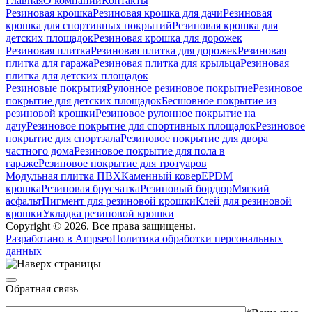
Главная
О компании
Контакты
Резиновая крошка
Резиновая крошка для дачи
Резиновая
крошка для спортивных покрытий
Резиновая крошка для
детских площадок
Резиновая крошка для дорожек
Резиновая плитка
Резиновая плитка для дорожек
Резиновая
плитка для гаража
Резиновая плитка для крыльца
Резиновая
плитка для детских площадок
Резиновые покрытия
Рулонное резиновое покрытие
Резиновое
покрытие для детских площадок
Бесшовное покрытие из
резиновой крошки
Резиновое рулонное покрытие на
дачу
Резиновое покрытие для спортивных площадок
Резиновое
покрытие для спортзала
Резиновое покрытие для двора
частного дома
Резиновое покрытие для пола в
гараже
Резиновое покрытие для тротуаров
Модульная плитка ПВХ
Каменный ковер
EPDM
крошка
Резиновая брусчатка
Резиновый бордюр
Мягкий
асфальт
Пигмент для резиновой крошки
Клей для резиновой
крошки
Укладка резиновой крошки
Copyright © 2026. Все права защищены.
Разработано в Ampseo
Политика обработки персональных
данных
Обратная связь